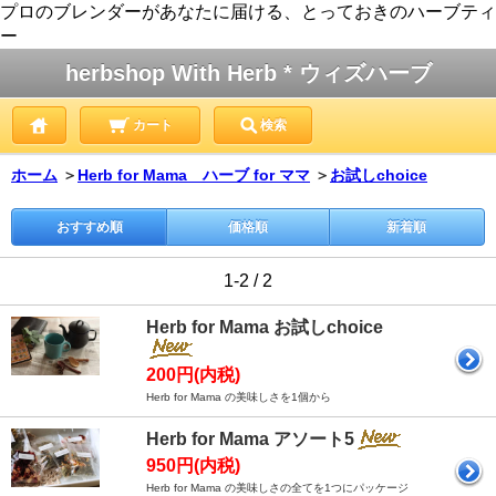
プロのブレンダーがあなたに届ける、とっておきのハーブティ
ー
herbshop With Herb * ウィズハーブ
カート
検索
ホーム
＞
Herb for Mama ハーブ for ママ
＞
お試しchoice
おすすめ順
価格順
新着順
1-2 / 2
Herb for Mama お試しchoice
200円(内税)
Herb for Mama の美味しさを1個から
Herb for Mama アソート5
950円(内税)
Herb for Mama の美味しさの全てを1つにパッケージ