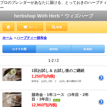
プロのブレンダーがあなたに届ける、とっておきのハーブティ
ー
herbshop With Herb * ウィズハーブ
カート
検索
ホーム
＞
ハーブティー頒布会
おすすめ順
価格順
新着順
1-2 / 2
1回お試し＆ お試し後のご継続
1,250円(内税)
頒布会 お試し1回 と お試し後の継続11回
頒布会・1年コース （1年目・2年
目・3年目）
12,960円(内税)