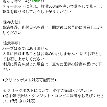
蒸らし時間 4分
Point !
ティーポットに入れ、熱湯300mlを注いで蓋をして蒸らし、
茶葉を取り出してお召し上がりください
[保存方法]
高温多湿、直射日光を避け、開封後はお早めにお召し上が
りください
[注意事項]
ハーブは薬ではありません
大量に摂取することはお薦めいたしません 生活のお茶とし
てお召し上がりください
体調に異変を感じた場合は、直ちに医師の診察を受けて下
さい
●クリックポスト対応可能商品●
≪ クリックポストについて、必ずご確認ください ≫
●必ず銀行振込・クレジット・コンビニ決済をお選びくださ
い。(代引き非対応)