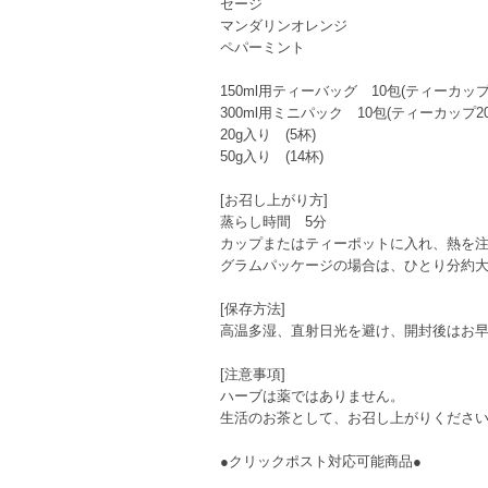
セージ
マンダリンオレンジ
ペパーミント
150ml用ティーバッグ 10包(ティーカップ10杯分
300ml用ミニパック 10包(ティーカップ20杯分)
20g入り (5杯)
50g入り (14杯)
[お召し上がり方]
蒸らし時間 5分
カップまたはティーポットに入れ、熱を
グラムパッケージの場合は、ひとり分約大
[保存方法]
高温多湿、直射日光を避け、開封後はお
[注意事項]
ハーブは薬ではありません。
生活のお茶として、お召し上がりくださ
●クリックポスト対応可能商品●