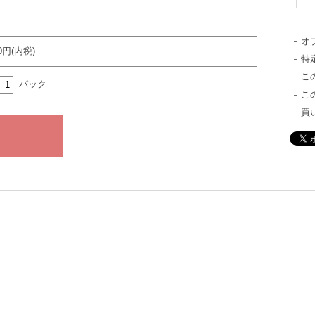
オ
50円(内税)
特
こ
パック
こ
買