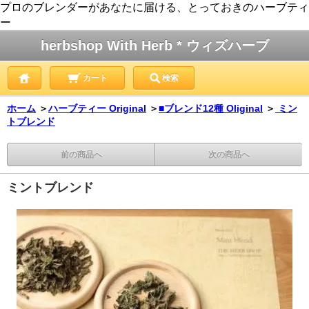
プロのブレンダーがあなたに届ける、とっておきのハーブティ
ー
herbshop With Herb * ウィズハーブ
カート
検索
ホーム
＞
ハーブティー Original
＞
■ブレンド12種 Oliginal
＞
ミン
トブレンド
前の商品へ
次の商品へ
ミントブレンド