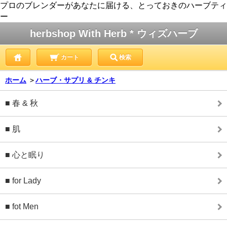
プロのブレンダーがあなたに届ける、とっておきのハーブティ
ー
herbshop With Herb * ウィズハーブ
カート
検索
ホーム
＞
ハーブ・サプリ & チンキ
■ 春 & 秋
■ 肌
■ 心と眠り
■ for Lady
■ fot Men