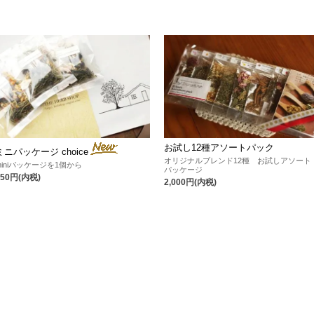
お試し12種アソートパック
ミニパッケージ choice
オリジナルブレンド12種 お試しアソート
miniパッケージを1個から
パッケージ
150円(内税)
2,000円(内税)