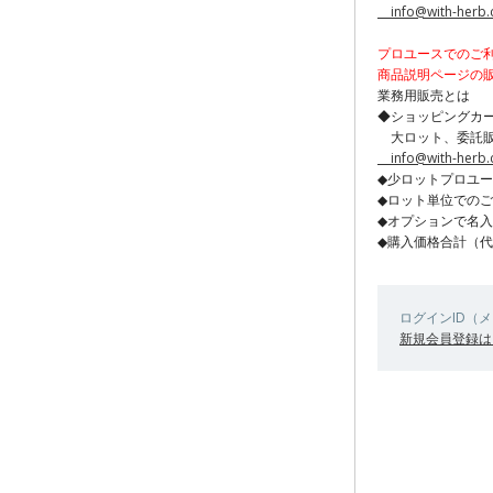
info@with-herb
プロユースでのご
商品説明ページの
業務用販売とは
◆ショッピングカ
大ロット、委託販
info@with-herb
◆少ロットプロユー
◆ロット単位での
◆オプションで名
◆購入価格合計（代
ログインID（
新規会員登録は