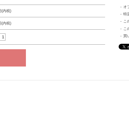
オ
円(内税)
特
こ
円(内税)
こ
買