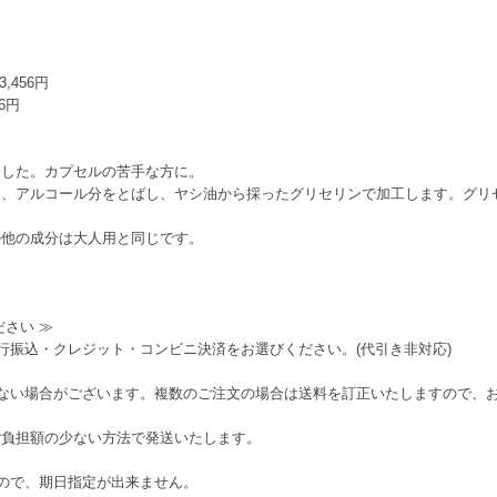
456円
6円
ました。カプセルの苦手な方に。
し、アルコール分をとばし、ヤシ油から採ったグリセリンで加工します。グリ
の他の成分は大人用と同じです。
さい ≫
行振込・クレジット・コンビニ決済をお選びください。(代引き非対応)
ない場合がございます。複数のご注文の場合は送料を訂正いたしますので、
ご負担額の少ない方法で発送いたします。
ので、期日指定が出来ません。