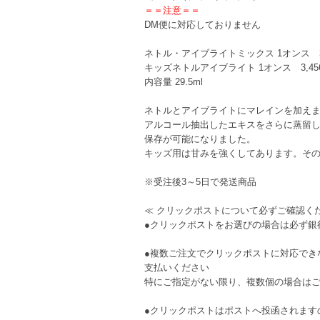
＝＝注意＝＝
DM便に対応しておりません
ネトル・アイブライトミックス 1オンス 3,
キッズネトルアイブライト 1オンス 3,45
内容量 29.5ml
ネトルとアイブライトにマレインを加え
アルコール抽出したエキスをさらに蒸留
保存が可能になりました。
キッズ用は甘みを強くしてあります。そ
※受注後3～5日で発送商品
≪ クリックポストについて必ずご確認くだ
●クリックポストをお選びの場合は必ず銀
●複数ご注文でクリックポストに対応でき
支払いください
特にご指定がない限り、複数個の場合は
●クリックポストはポストへ投函されます